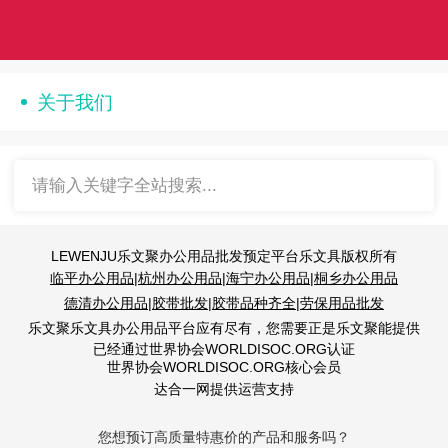
乐文聚乐文具办公用品平台
关于我们
请输入关键字全站搜索...
LEWENJU
乐文聚
办公用品批发预定平台乐文具版权所有
临平办公用品|杭州办公用品|
海宁办公用品|
桐乡办公用品
德清办公用品|胶带批发|胶带品种齐全|
劳保用品批发
乐文聚乐文具办公用品平台应有尽有，您需要正是乐文聚能提供
已经通过
世界协会
WORLDISOC.ORG认证
世界协会WORLDISOC.ORG核心会员
达合一网
提供运营支持
您想预订高质量特惠价的产品和服务吗？